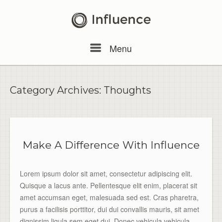
Skip
to
content
Menu
Menu
Category Archives:
Thoughts
Make A Difference With Influence
Lorem ipsum dolor sit amet, consectetur adipiscing elit.
Quisque a lacus ante. Pellentesque elit enim, placerat sit
amet accumsan eget, malesuada sed est. Cras pharetra,
purus a facilisis porttitor, dui dui convallis mauris, sit amet
dignissim ligula sem eget dui. Donec vehicula vehicula