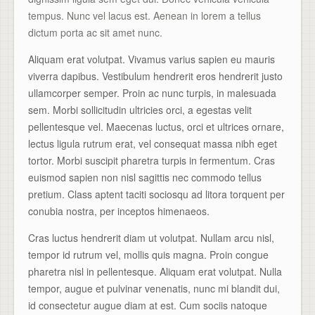
tempus. Nunc vel lacus est. Aenean in lorem a tellus
dictum porta ac sit amet nunc.
Aliquam erat volutpat. Vivamus varius sapien eu mauris
viverra dapibus. Vestibulum hendrerit eros hendrerit justo
ullamcorper semper. Proin ac nunc turpis, in malesuada
sem. Morbi sollicitudin ultricies orci, a egestas velit
pellentesque vel. Maecenas luctus, orci et ultrices ornare,
lectus ligula rutrum erat, vel consequat massa nibh eget
tortor. Morbi suscipit pharetra turpis in fermentum. Cras
euismod sapien non nisl sagittis nec commodo tellus
pretium. Class aptent taciti sociosqu ad litora torquent per
conubia nostra, per inceptos himenaeos.
Cras luctus hendrerit diam ut volutpat. Nullam arcu nisl,
tempor id rutrum vel, mollis quis magna. Proin congue
pharetra nisl in pellentesque. Aliquam erat volutpat. Nulla
tempor, augue et pulvinar venenatis, nunc mi blandit dui,
id consectetur augue diam at est. Cum sociis natoque