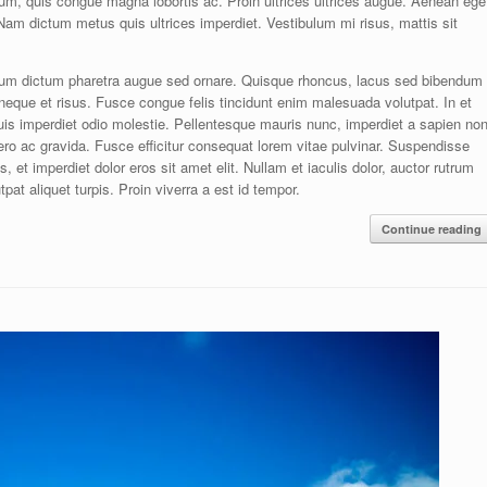
psum, quis congue magna lobortis ac. Proin ultrices ultrices augue. Aenean ege
 Nam dictum metus quis ultrices imperdiet. Vestibulum mi risus, mattis sit
bulum dictum pharetra augue sed ornare. Quisque rhoncus, lacus sed bibendum
 neque et risus. Fusce congue felis tincidunt enim malesuada volutpat. In et
quis imperdiet odio molestie. Pellentesque mauris nunc, imperdiet a sapien non
ibero ac gravida. Fusce efficitur consequat lorem vitae pulvinar. Suspendisse
lis, et imperdiet dolor eros sit amet elit. Nullam et iaculis dolor, auctor rutrum
pat aliquet turpis. Proin viverra a est id tempor.
Continue reading