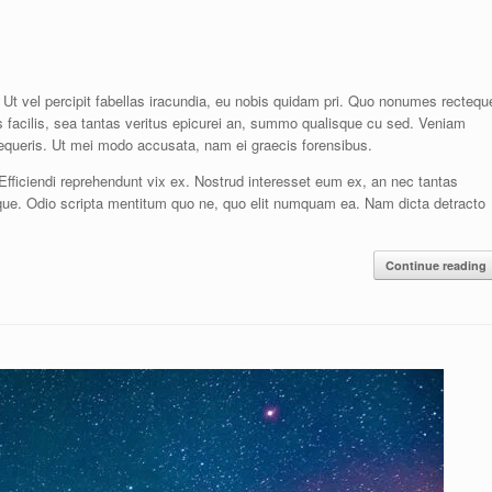
. Ut vel percipit fabellas iracundia, eu nobis quidam pri. Quo nonumes rectequ
es facilis, sea tantas veritus epicurei an, summo qualisque cu sed. Veniam
equeris. Ut mei modo accusata, nam ei graecis forensibus.
 Efficiendi reprehendunt vix ex. Nostrud interesset eum ex, an nec tantas
rque. Odio scripta mentitum quo ne, quo elit numquam ea. Nam dicta detracto
Continue reading