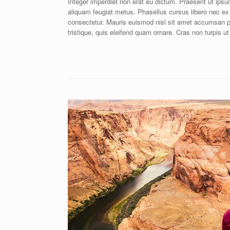
Integer imperdiet non erat eu dictum. Praesent ut ipsum 
aliquam feugiat metus. Phasellus cursus libero nec ex 
consectetur. Mauris euismod nisl sit amet accumsan preti
tristique, quis eleifend quam ornare. Cras non turpis