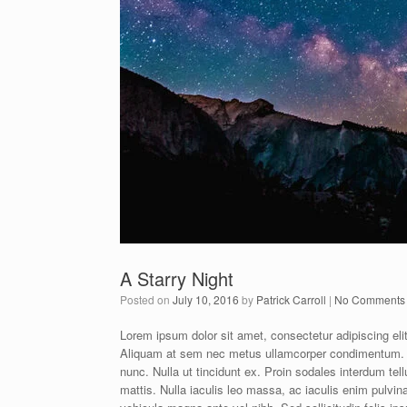
A Starry Night
Posted on
July 10, 2016
by
Patrick Carroll
|
No Comments
Lorem ipsum dolor sit amet, consectetur adipiscing elit
Aliquam at sem nec metus ullamcorper condimentum. P
nunc. Nulla ut tincidunt ex. Proin sodales interdum te
mattis. Nulla iaculis leo massa, ac iaculis enim pulvinar