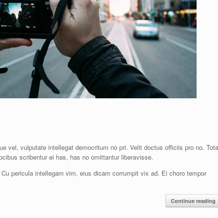
 vel, vulputate intellegat democritum no pri. Velit doctus officiis pro no. Tot
cibus scribentur ei has, has no omittantur liberavisse.
id. Cu pericula intellegam vim, eius dicam corrumpit vix ad. Ei choro tempor
Continue reading