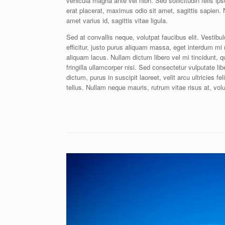
vehicula magna ante vel nibh. Sed sollicitudin felis i
erat placerat, maximus odio sit amet, sagittis sapien.
amet varius id, sagittis vitae ligula.
Sed at convallis neque, volutpat faucibus elit. Vesti
efficitur, justo purus aliquam massa, eget interdum mi
aliquam lacus. Nullam dictum libero vel mi tincidunt, 
fringilla ullamcorper nisi. Sed consectetur vulputate l
dictum, purus in suscipit laoreet, velit arcu ultricies fe
tellus. Nullam neque mauris, rutrum vitae risus at, volut