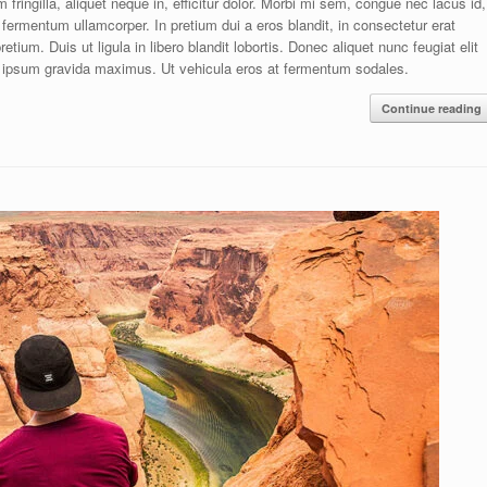
fringilla, aliquet neque in, efficitur dolor. Morbi mi sem, congue nec lacus id,
fermentum ullamcorper. In pretium dui a eros blandit, in consectetur erat
um. Duis ut ligula in libero blandit lobortis. Donec aliquet nunc feugiat elit
 ut ipsum gravida maximus. Ut vehicula eros at fermentum sodales.
Continue reading