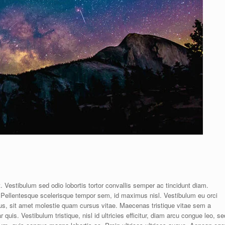
. Vestibulum sed odio lobortis tortor convallis semper ac tincidunt diam.
ellentesque scelerisque tempor sem, id maximus nisl. Vestibulum eu orci
llus, sit amet molestie quam cursus vitae. Maecenas tristique vitae sem a
 quis. Vestibulum tristique, nisl id ultricies efficitur, diam arcu congue leo, se