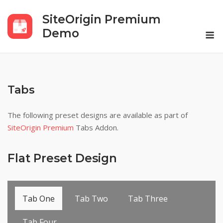
Skip
SiteOrigin Premium
to
M
content
Demo
Tabs
The following preset designs are available as part of
SiteOrigin Premium
Tabs Addon.
Flat Preset Design
Tab One
Tab Two
Tab Three
Tab Four